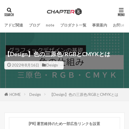
アドビ関連
ブログ
note
プロダクト一覧
事業案内
お問い合
【Design】色の三原色/RGBとCMYKとは
2022年8月16日
Design
HOME
Design
【Design】色の三原色/RGBとCMYKとは
[PR] 運営維持のため一部広告リンクを設置