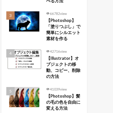
べる方法
66782view
【Photoshop】
「塗りつぶし」で
簡単にシルエット
素材を作る
42716view
【Illustrator】オ
ブジェクトの移
動、コピー、削除
の方法
41039view
【Photoshop】髪
の毛の色を自由に
変える方法