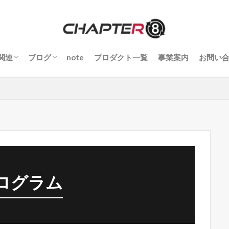
関連
ブログ
note
プロダクト一覧
事業案内
お問い
stratorの基礎
oshopの基礎
stratorチュートリアル
toshopチュートリアル
sion CC
CC
R EFFECTS CC
erePro
効率化・解決策・小技
marketing（マーケティング）
色々レビュー紹介
ログラム