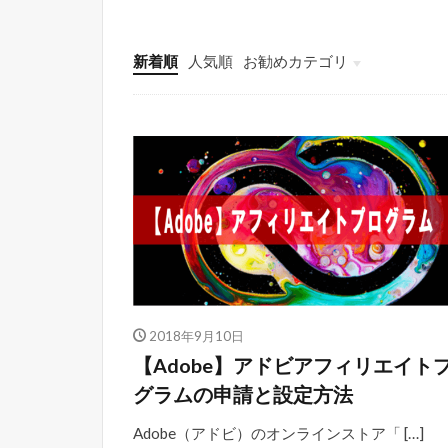
新着順
人気順
お勧めカテゴリ
Adobe Creative Cloud
Illustrator（基本操作）
Photoshop（基本操作）
Photoshop色んな作品
Curation（キュレーション）
効率化・解決策・小技
WordPress
アフィリエイト
ブログ
marketing（マーケティング
色々レビュー紹介
2018年9月10日
【Adobe】アドビアフィリエイト
グラムの申請と設定方法
Adobe（アドビ）のオンラインストア「 […]