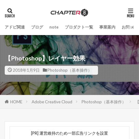
アドビ関連
ブログ
note
プロダクト一覧
事業案内
お問い合
【Photoshop】レイヤー効果
2018年1月9日
Photoshop（基本操作）
HOME
Adobe Creative Cloud
Photoshop（基本操作）
【
[PR] 運営維持のため一部広告リンクを設置