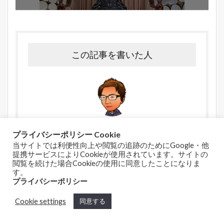
この記事を書いた人
RYUJI
プライバシーポリシー Cookie
Warning: Attempt to read property
当サイトでは利便性向上や閲覧の追跡のためにGoogle・他
提携サービスによりCookieが使用されています。サイトの
Photoshop歴１０年、大手ナイトワークGのレタッチャー
閲覧を続けた場合Cookieの使用に同意したことになりま
です。兼業で個人事業主としても活動。Adobe認定プロ
す。
フェッショナル（Ps/Ai）取得（独学）/グラフィックデザ
プライバシーポリシー
インはスクール＆独学。個人事業ではWebアプリの開発
Cookie settings
同意する
サービス運営などなども。少しでも「役に立った」と言
われるとめっちゃ嬉しいです。Twitter/YouTube/フォロ
ホーム
シェア
メニュー
TOPへ