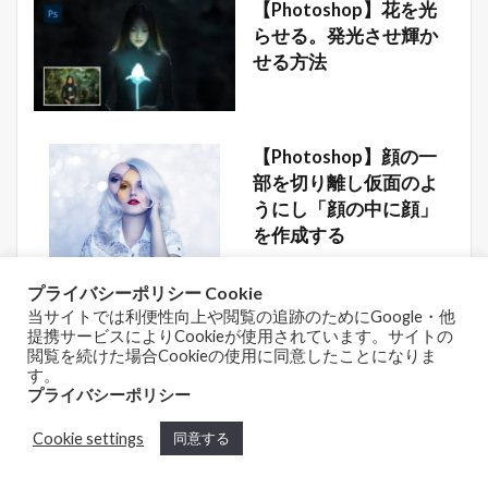
【Photoshop】花を光
らせる。発光させ輝か
せる方法
【Photoshop】顔の一
部を切り離し仮面のよ
うにし「顔の中に顔」
を作成する
プライバシーポリシー Cookie
当サイトでは利便性向上や閲覧の追跡のためにGoogle・他
提携サービスによりCookieが使用されています。サイトの
コメントを書く
閲覧を続けた場合Cookieの使用に同意したことになりま
す。
メールアドレスが公開されることはありません。
※
が付いている
プライバシーポリシー
欄は必須項目です
コメント
※
Cookie settings
同意する
ホーム
シェア
メニュー
TOPへ