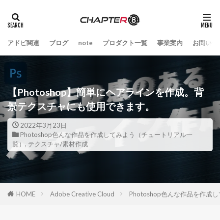
アドビ関連
ブログ
note
プロダクト一覧
事業案内
お問い合
【Photoshop】簡単にヘアラインを作成。背
景テクスチャにも使用できます。
2022年3月23日
Photoshop色んな作品を作成してみよう（チュートリアル一
覧）
,
テクスチャ/素材作成
HOME
Adobe Creative Cloud
Photoshop色んな作品を作