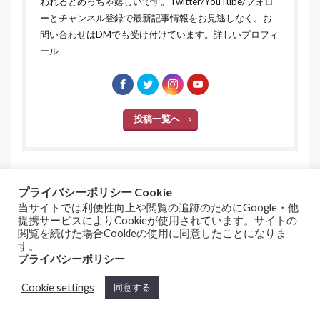
われるとめっちゃ嬉しいです。Twitter/YouTube/フォロ
ーとチャンネル登録で最新記事情報をお見逃しなく。お
問い合わせはDMでも受け付けています。
詳しいプロフィ
ール
投稿一覧へ
プライバシーポリシー Cookie
関連する記事
当サイトでは利便性向上や閲覧の追跡のためにGoogle・他
提携サービスによりCookieが使用されています。サイトの
【Photoshop】ガチャ
閲覧を続けた場合Cookieの使用に同意したことになりま
ポンのゴジラフィギュ
す。
プライバシーポリシー
アで「GODZILLA」パ
ンフレット風にレタッ
Cookie settings
同意する
チしてみました。
ホーム
シェア
メニュー
TOPへ