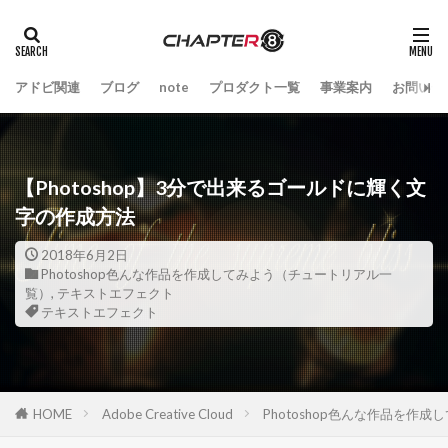
アドビ関連
ブログ
note
プロダクト一覧
事業案内
お問い合
【Photoshop】3分で出来るゴールドに輝く文
字の作成方法
2018年6月2日
Photoshop色んな作品を作成してみよう（チュートリアル一
覧）
,
テキストエフェクト
テキストエフェクト
HOME
Adobe Creative Cloud
Photoshop色んな作品を作